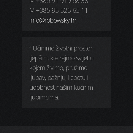
M +385 91 919 68 38
M +385 95 525 65 11
info@robowsky.hr
“ Učinimo životni prostor
ljepšim, kreirajmo svijet u
kojem živimo, pružimo
ljubav, pažnju, ljepotu i
udobnost našim kućnim
ljubimcima. ”