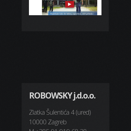
ROBOWSKY j.d.o.o.
Zlatka Šulentića 4 (ured)
10000 Zagreb