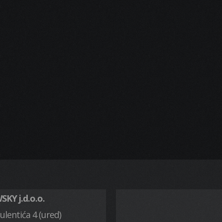
KY j.d.o.o.
ulentića 4 (ured)