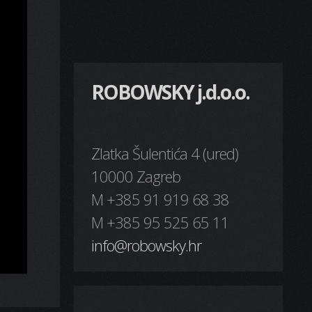
ROBOWSKY j.d.o.o.
Zlatka Šulentića 4 (ured)
10000 Zagreb
M +385 91 919 68 38
M +385 95 525 65 11
info@robowsky.hr