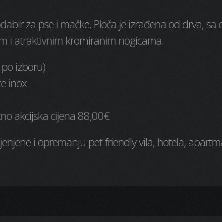
odabir za pse i mačke. Ploča je izrađena od drva, sa d
im i atraktivnim kromiranim nogicama.
 po izboru)
ce inox
no akcijska cijena 88,00€
jenjene i opremanju pet friendly vila, hotela, apart