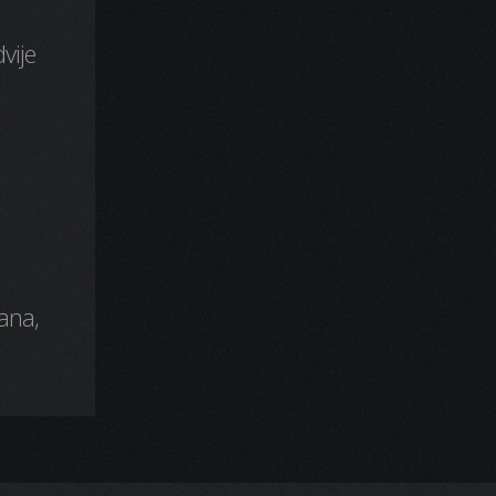
vije
mana,