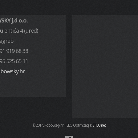
KY j.d.o.o.
ulentića 4 (ured)
Zagreb
91 919 68 38
95 525 65 11
obowsky.hr
© 2014, Robowsky.hr | SEO Optimizacija:
STILU.net