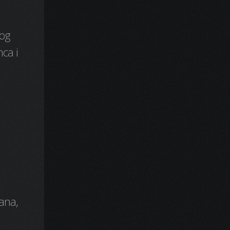
nog
mca i
mana,