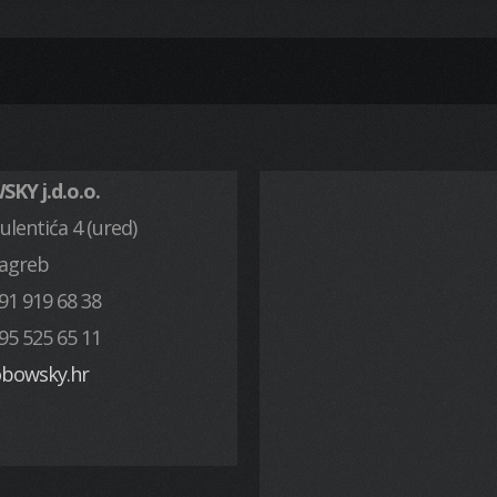
KY j.d.o.o.
ulentića 4 (ured)
Zagreb
91 919 68 38
95 525 65 11
obowsky.hr