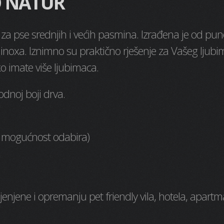
O NATUR
r za pse srednjih i većih pasmina. Izrađena je od pu
 inoxa. Iznimno su praktično rješenje za Vašeg ljubi
 imate više ljubimaca.
odnoj boji drva.
a / mogućnost odabira)
jenjene i opremanju pet friendly vila, hotela, apart