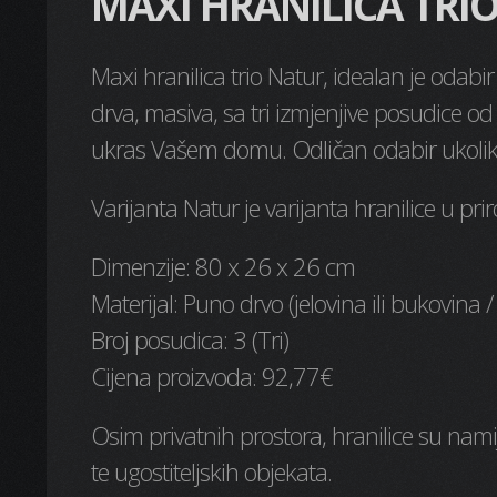
MAXI HRANILICA TRI
Maxi hranilica trio Natur, idealan je odabi
drva, masiva, sa tri izmjenjive posudice od
ukras Vašem domu. Odličan odabir ukoliko
Varijanta Natur je varijanta hranilice u prir
Dimenzije: 80 x 26 x 26 cm
Materijal: Puno drvo (jelovina ili bukovin
Broj posudica: 3 (Tri)
Cijena proizvoda: 92,77€
Osim privatnih prostora, hranilice su nami
te ugostiteljskih objekata.