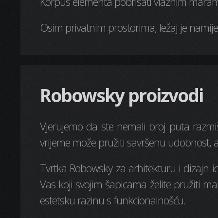
Korpus elementa pobrisati vlažnim maram
Osim privatnim prostorima, ležaj je namije
Robowsky proizvodi
Vjerujemo da ste nemali broj puta razmiš
vrijeme može pružiti savršenu udobnost, a t
Tvrtka Robowsky za arhitekturu i dizajn id
Vas koji svojim šapicama želite pružiti m
estetsku razinu s funkcionalnošću.