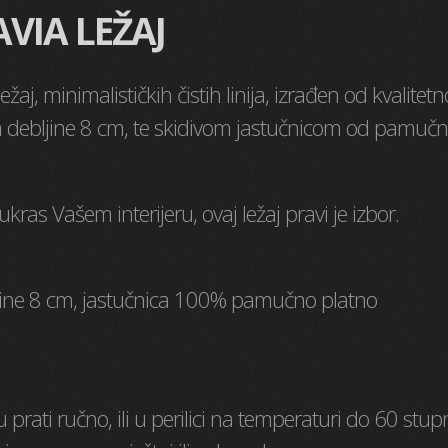
AVIA LEŽAJ
ežaj, minimalističkih čistih linija, izrađen od kvalitet
m debljine 8 cm, te skidivom jastučnicom od pamuč
ras Vašem interijeru, ovaj ležaj pravi je izbor.
ebljine 8 cm, jastučnica 100% pamučno platno
rati ručno, ili u perilici na temperaturi do 60 stup