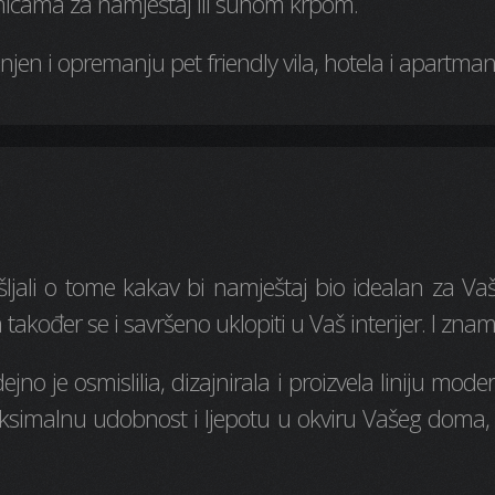
icama za namještaj ili suhom krpom.
njen i opremanju pet friendly vila, hotela i apartman
ljali o tome kakav bi namještaj bio idealan za Vaš
akođer se i savršeno uklopiti u Vaš interijer. I znam
ejno je osmislilia, dizajnirala i proizvela liniju mo
aksimalnu udobnost i ljepotu u okviru Vašeg doma, 