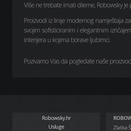
Više ne trebate imati dileme, Robowsky je p
Proizvodi iz linije modernog namještaja za 
svojim sofisticiranim i elegantnim izriča
interijera u kojima borave ljubimci.
Pozivamo Vas da pogledate naše proizvode
Robowsky.hr
ROBOWS
Usluge
Zlatka Š