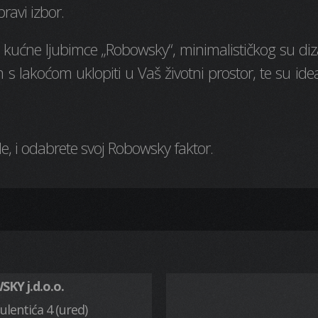
ravi izbor.
kućne ljubimce „Robowsky“, minimalističkog su dizajna
jem s lakoćom uklopiti u Vaš životni prostor, te su 
, i odabrete svoj Robowsky faktor.
KY j.d.o.o.
ulentića 4 (ured)