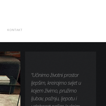
S
KONTAKT
“Učinimo životni prostor
ljepšim, kreirajmo svijet u
kojem živimo, pružimo
ljubav, pažnju, ljepotu i