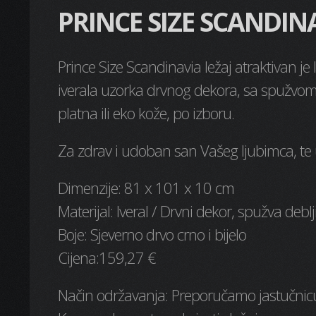
PRINCE SIZE SCANDIN
Prince Size Scandinavia ležaj atraktivan je l
iverala uzorka drvnog dekora, sa spužvo
platna ili eko kože, po izboru.
Za zdrav i udoban san Vašeg ljubimca, te uk
Dimenzije: 81 x 101 x 10 cm
Materijal: Iveral / Drvni dekor, spužva d
Boje: Sjeverno drvo crno i bijelo
Cijena:159,27 €
Način održavanja: Preporučamo jastučnicu p