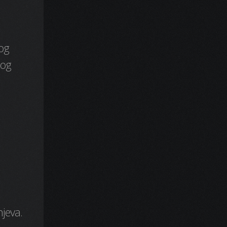
nog
nog
njeva.